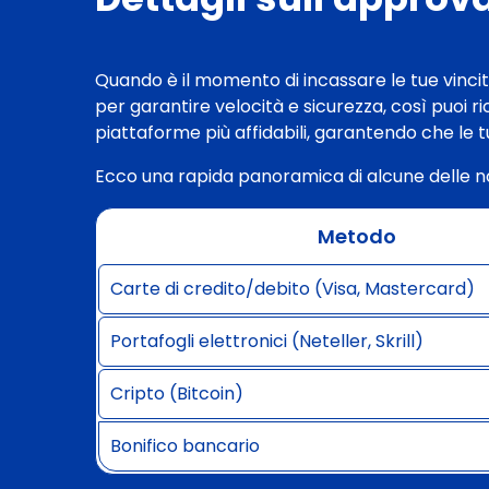
Quando è il momento di incassare le tue vincit
per garantire velocità e sicurezza, così puoi
piattaforme più affidabili, garantendo che le t
Ecco una rapida panoramica di alcune delle no
Metodo
Carte di credito/debito (Visa, Mastercard)
Portafogli elettronici (Neteller, Skrill)
Cripto (Bitcoin)
Bonifico bancario