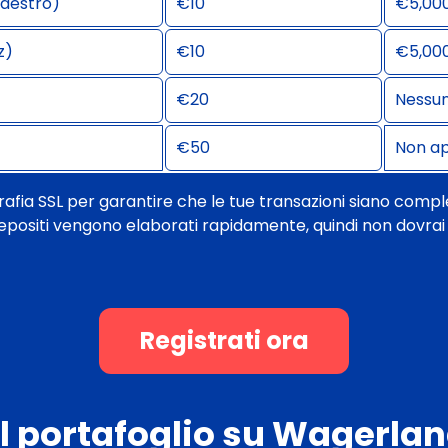
Maestro)
€10
€5,000
z)
€10
€5,000
€20
Nessun
€50
Non ap
ografia SSL per garantire che le tue transazioni siano com
i depositi vengono elaborati rapidamente, quindi non dovrai
Registrati ora
el portafoglio su Wagerla