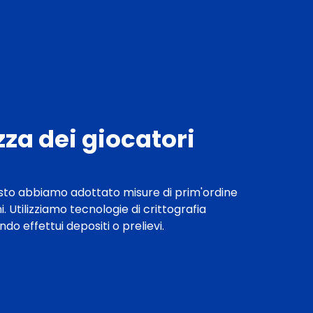
za dei giocatori
uesto abbiamo adottato misure di prim'ordine
Utilizziamo tecnologie di crittografia
ndo effettui depositi o prelievi.