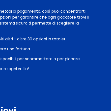
 metodi di pagamento, così puoi concentrarti
zioni per garantire che ogni giocatore trovi il
 sistema sicuro ti permette di scegliere la
 altri - oltre 30 opzioni in totale!
dere una fortuna.
isponibili per scommettere o per giocare.
ure ogni volta!
ievi