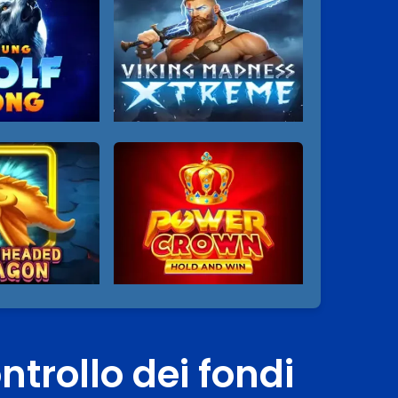
trollo dei fondi