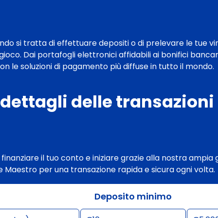
 si tratta di effettuare depositi o di prelevare le tue v
oco. Dai portafogli elettronici affidabili ai bonifici bancar
 le soluzioni di pagamento più diffuse in tutto il mondo.
 dettagli delle transazion
anziare il tuo conto e iniziare grazie alla nostra ampia 
e Maestro per una transazione rapida e sicura ogni volta.
Deposito minimo