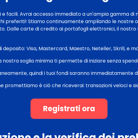
i e facili. Avrai accesso immediato a un'ampia gamma di
chi preferiti! Stiamo continuamente ampliando le nostre op
. Dalle carte di credito ai portafogli elettronici, il nostro
posito: Visa, Mastercard, Maestro, Neteller, Skrill, e molti
la nostra soglia minima ti permette di iniziare senza spen
ntaneamente, quindi i tuoi fondi saranno immediatamente d
promettiamo è ciò che riceverai: transazioni veloci e sic
Registrati ora
zione e la verifica dei prel