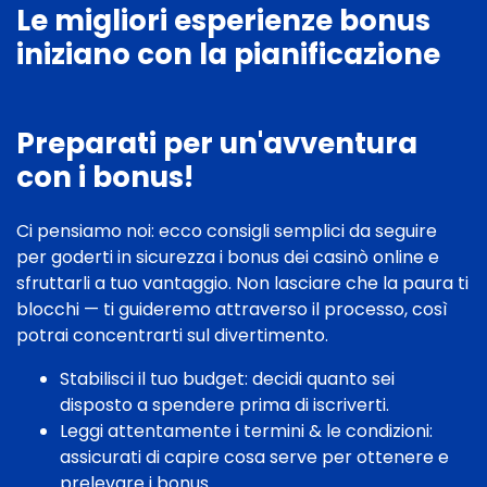
Le migliori esperienze bonus
iniziano con la pianificazione
Preparati per un'avventura
con i bonus!
Ci pensiamo noi: ecco consigli semplici da seguire
per goderti in sicurezza i bonus dei casinò online e
sfruttarli a tuo vantaggio. Non lasciare che la paura ti
blocchi — ti guideremo attraverso il processo, così
potrai concentrarti sul divertimento.
Stabilisci il tuo budget: decidi quanto sei
disposto a spendere prima di iscriverti.
Leggi attentamente i termini & le condizioni:
assicurati di capire cosa serve per ottenere e
prelevare i bonus.