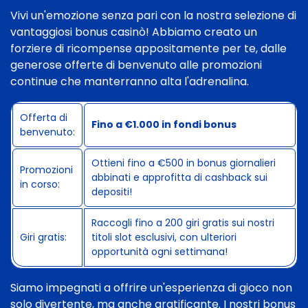
Vivi un'emozione senza pari con la nostra selezione di
vantaggiosi bonus casinò! Abbiamo creato un
forziere di ricompense appositamente per te, dalle
generose offerte di benvenuto alle promozioni
continue che manterranno alta l'adrenalina.
Offerta di
Fino a €1.000 in fondi bonus
benvenuto:
Ottieni fino a €500 in bonus giornalieri
Promozioni
abbinati e approfitta di cashback sui
in corso:
depositi!
Raccogli fino a 200 giri gratis sui nostri
Giri gratis:
titoli slot esclusivi, con ulteriori
opportunità ogni settimana!
Siamo impegnati a offrire un'esperienza di gioco non
solo divertente, ma anche gratificante. I nostri bonus