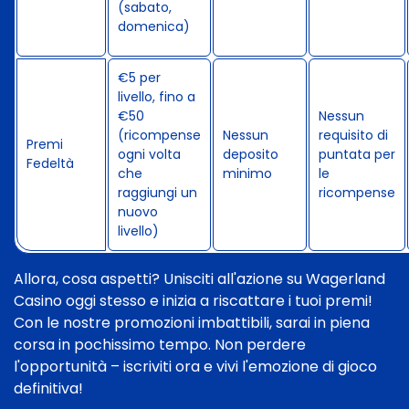
(sabato,
domenica)
€5 per
livello, fino a
€50
Nessun
(ricompense
Nessun
requisito di
Premi
ogni volta
deposito
puntata per
Fedeltà
che
minimo
le
raggiungi un
ricompense
nuovo
livello)
Allora, cosa aspetti? Unisciti all'azione su Wagerland
Casino oggi stesso e inizia a riscattare i tuoi premi!
Con le nostre promozioni imbattibili, sarai in piena
corsa in pochissimo tempo. Non perdere
l'opportunità – iscriviti ora e vivi l'emozione di gioco
definitiva!