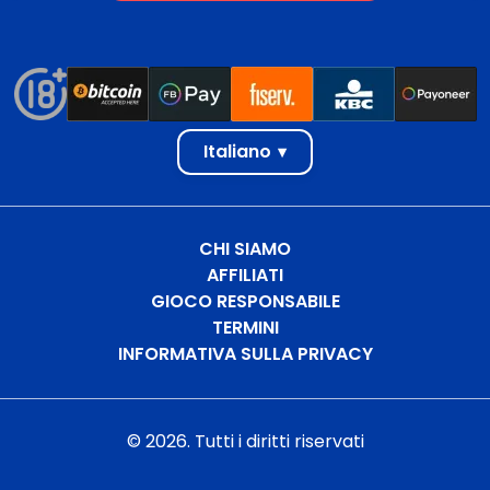
Italiano
▾
CHI SIAMO
AFFILIATI
GIOCO RESPONSABILE
TERMINI
INFORMATIVA SULLA PRIVACY
©
2026
. Tutti i diritti riservati