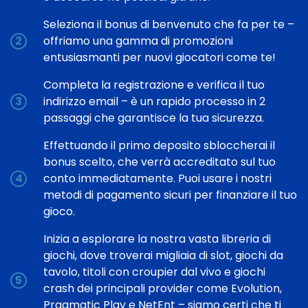
Seleziona il bonus di benvenuto che fa per te –
offriamo una gamma di promozioni
entusiasmanti per nuovi giocatori come te!
Completa la registrazione e verifica il tuo
indirizzo email – è un rapido processo in 2
passaggi che garantisce la tua sicurezza.
Effettuando il primo deposito sbloccherai il
bonus scelto, che verrà accreditato sul tuo
conto immediatamente. Puoi usare i nostri
metodi di pagamento sicuri per finanziare il tuo
gioco.
Inizia a esplorare la nostra vasta libreria di
giochi, dove troverai migliaia di slot, giochi da
tavolo, titoli con croupier dal vivo e giochi
crash dei principali provider come Evolution,
Pragmatic Play e NetEnt – siamo certi che ti