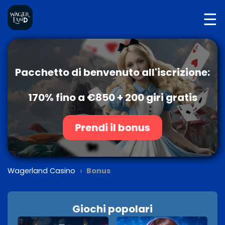
☰
Pacchetto di benvenuto all'iscrizione:
170% fino a €850 + 200 giri gratis
Prendi il bonus
›
Wagerland Casino
Bonus
Giochi popolari