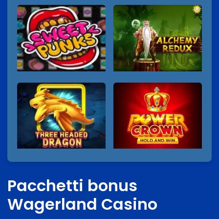
Pacchetti bonus
Wagerland Casino