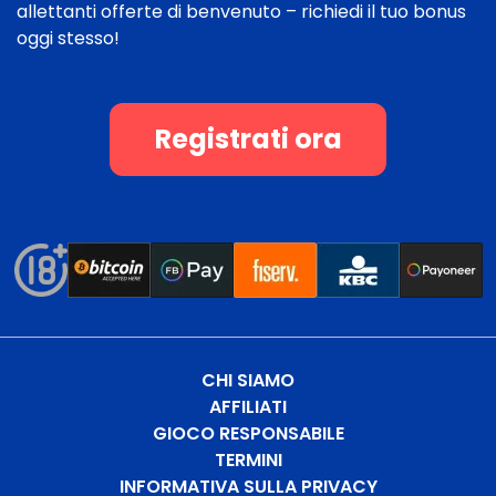
allettanti offerte di benvenuto – richiedi il tuo bonus
oggi stesso!
Registrati ora
CHI SIAMO
AFFILIATI
GIOCO RESPONSABILE
TERMINI
INFORMATIVA SULLA PRIVACY