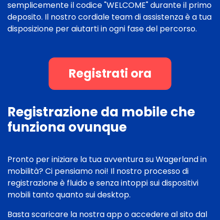
semplicemente il codice "WELCOME" durante il primo
deposito. Il nostro cordiale team di assistenza è a tua
disposizione per aiutarti in ogni fase del percorso.
Registrati ora
Registrazione da mobile che
funziona ovunque
Pronto per iniziare la tua avventura su Wagerland in
mobilità? Ci pensiamo noi! Il nostro processo di
registrazione è fluido e senza intoppi sui dispositivi
mobili tanto quanto sui desktop.
Basta scaricare la nostra app o accedere al sito dal