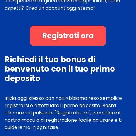
un'esperienza di gioco senza intoppi. Allora, cosa
aspetti? Crea un account oggi stesso!
Registrati ora
Richiedi il tuo bonus di
benvenuto con il tuo primo
deposito
Inizia oggi stesso con noi! Abbiamo reso semplice
registrarsi e effettuare il primo deposito. Basta
cliccare sul pulsante "Registrati ora", compilare il
nostro modulo di registrazione facile da usare e ti
guideremo in ogni fase.