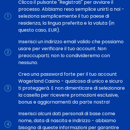
Clicca il pulsante "Registrati" per avviare il
processo. Abbiamo reso semplice unirti a noi -
seleziona semplicemente il tuo paese di
residenza, la lingua preferita e la valuta (in
questo caso, EUR).
Inserisci un indirizzo email valido che possiamo
usare per verificare il tuo account. Non
preoccuparti; non lo condivideremo con
nessuno.
Crea una password forte per il tuo account
Wagerland Casino - qualcosa di unico e sicuro
ti proteggerà. E non dimenticare di selezionare
la casella per ricevere promozioni esclusive,
bonus e aggiornamenti da parte nostra!
Inserisci alcuni dati personali di base come
nome, data di nascita e indirizzo - abbiamo
bisogno di queste informazioni per garantire