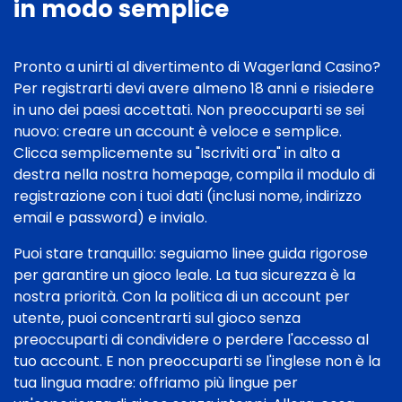
in modo semplice
Pronto a unirti al divertimento di Wagerland Casino?
Per registrarti devi avere almeno 18 anni e risiedere
in uno dei paesi accettati. Non preoccuparti se sei
nuovo: creare un account è veloce e semplice.
Clicca semplicemente su "Iscriviti ora" in alto a
destra nella nostra homepage, compila il modulo di
registrazione con i tuoi dati (inclusi nome, indirizzo
email e password) e invialo.
Puoi stare tranquillo: seguiamo linee guida rigorose
per garantire un gioco leale. La tua sicurezza è la
nostra priorità. Con la politica di un account per
utente, puoi concentrarti sul gioco senza
preoccuparti di condividere o perdere l'accesso al
tuo account. E non preoccuparti se l'inglese non è la
tua lingua madre: offriamo più lingue per