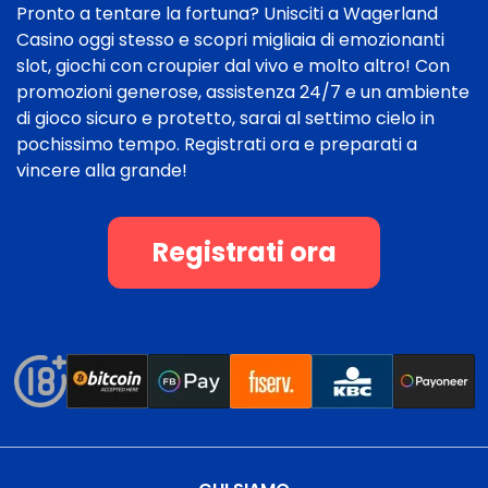
Pronto a tentare la fortuna? Unisciti a Wagerland
Casino oggi stesso e scopri migliaia di emozionanti
slot, giochi con croupier dal vivo e molto altro! Con
promozioni generose, assistenza 24/7 e un ambiente
di gioco sicuro e protetto, sarai al settimo cielo in
pochissimo tempo. Registrati ora e preparati a
vincere alla grande!
Registrati ora