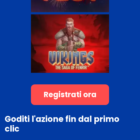
Registrati ora
Goditi l'azione fin dal primo
clic