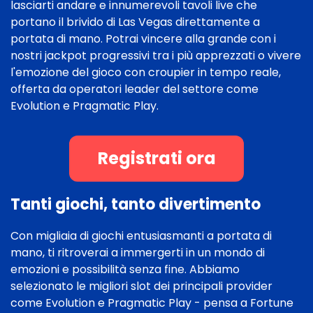
lasciarti andare e innumerevoli tavoli live che
portano il brivido di Las Vegas direttamente a
portata di mano. Potrai vincere alla grande con i
nostri jackpot progressivi tra i più apprezzati o vivere
l'emozione del gioco con croupier in tempo reale,
offerta da operatori leader del settore come
Evolution e Pragmatic Play.
Registrati ora
Tanti giochi, tanto divertimento
Con migliaia di giochi entusiasmanti a portata di
mano, ti ritroverai a immergerti in un mondo di
emozioni e possibilità senza fine. Abbiamo
selezionato le migliori slot dei principali provider
come Evolution e Pragmatic Play - pensa a Fortune