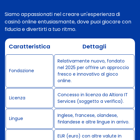
Siamo appassionati nel creare un'esperienza di
casinò online entusiasmante, dove puoi giocare con
fiducia e divertirti a tuo ritmo.
Caratteristica
Dettagli
Relativamente nuovo, fondato
nel 2025 per offrire un approccio
Fondazione
fresco e innovativo al gioco
online.
Concesso in licenza da Altiora IT
Licenza
Services (soggetto a verifica).
Inglese, francese, olandese,
Lingue
finlandese e altre lingue in arrivo.
EUR (euro) con altre valute in