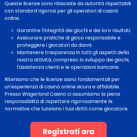
Queste licenze sono rilasciate da autorità rispettabili
con standard rigorosi per gli operatori di casinò
online.
Garantire l'integrità dei giochi e dei loro risultati.
Assicurare pratiche di gioco responsabile e
proteggere i giocatori da danni.
Mantenere trasparenza in tutti gli aspetti della
nostra attività, compreso lo sviluppo dei giochi,
l'assistenza clienti e le operazioni bancarie.
Riteniamo che le licenze siano fondamentali per
un'esperienza di casinò online sicura e affidabile.
Presso Wagerland Casino ci assumiamo la piena
responsabilità di rispettare rigorosamente le
normative che tutelano i tuoi diritti come giocatore.
Registrati ora