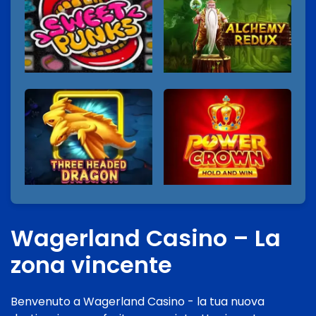
Wagerland Casino – La
zona vincente
Benvenuto a Wagerland Casino - la tua nuova