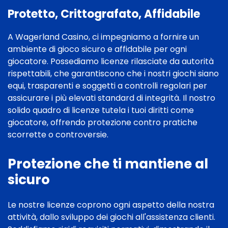
Protetto, Crittografato, Affidabile
A Wagerland Casino, ci impegniamo a fornire un
ambiente di gioco sicuro e affidabile per ogni
giocatore. Possediamo licenze rilasciate da autorità
rispettabili, che garantiscono che i nostri giochi siano
equi, trasparenti e soggetti a controlli regolari per
assicurare i più elevati standard di integrità. Il nostro
solido quadro di licenze tutela i tuoi diritti come
giocatore, offrendo protezione contro pratiche
scorrette o controversie.
Protezione che ti mantiene al
sicuro
Le nostre licenze coprono ogni aspetto della nostra
attività, dallo sviluppo dei giochi all'assistenza clienti.