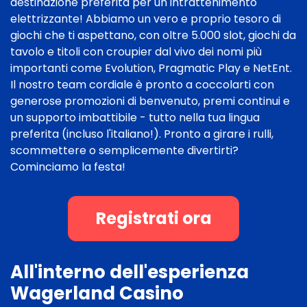
destinazione preferita per un intrattenimento
elettrizzante! Abbiamo un vero e proprio tesoro di
giochi che ti aspettano, con oltre 5.000 slot, giochi da
tavolo e titoli con croupier dal vivo dei nomi più
importanti come Evolution, Pragmatic Play e NetEnt.
Il nostro team cordiale è pronto a coccolarti con
generose promozioni di benvenuto, premi continui e
un supporto imbattibile - tutto nella tua lingua
preferita (incluso l'italiano!). Pronto a girare i rulli,
scommettere o semplicemente divertirti?
Cominciamo la festa!
Registrati ora
All'interno dell'esperienza
Wagerland Casino